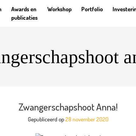
n
Awards en
Workshop
Portfolio
Investeri
publicaties
ngerschapshoot a
Zwangerschapshoot Anna!
Gepubliceerd op
28 november 2020