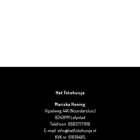
Het Fotohuisje
Mariska Honing
Vijzelweg 44K (Noordersluis)
8243PM Lelystad
Telefoon: 0683717918
E-mail: info@hetfotohuisje.nl
KVK nr: 61619485