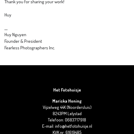
Thank you for sharing your work!
Huy
__
Huy Nguyen
Founder & President
Fearless Photographers Inc.
Het Fotohuisje
Mariska Honing
Vijzelweg 44K (Noordersluis)
8243PM Lelystad
Telefoon: 0683717918
E-mail: info@hetfotohuisje.nl
KVK nr: 61619485