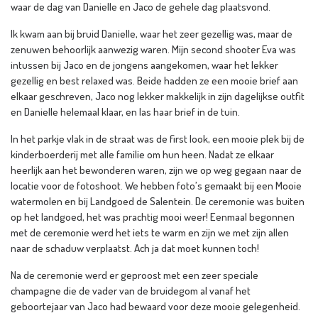
waar de dag van Danielle en Jaco de gehele dag plaatsvond.
Ik kwam aan bij bruid Danielle, waar het zeer gezellig was, maar de
zenuwen behoorlijk aanwezig waren. Mijn second shooter Eva was
intussen bij Jaco en de jongens aangekomen, waar het lekker
gezellig en best relaxed was. Beide hadden ze een mooie brief aan
elkaar geschreven, Jaco nog lekker makkelijk in zijn dagelijkse outfit
en Danielle helemaal klaar, en las haar brief in de tuin.
In het parkje vlak in de straat was de first look, een mooie plek bij de
kinderboerderij met alle familie om hun heen. Nadat ze elkaar
heerlijk aan het bewonderen waren, zijn we op weg gegaan naar de
locatie voor de fotoshoot. We hebben foto’s gemaakt bij een Mooie
watermolen en bij Landgoed de Salentein. De ceremonie was buiten
op het landgoed, het was prachtig mooi weer! Eenmaal begonnen
met de ceremonie werd het iets te warm en zijn we met zijn allen
naar de schaduw verplaatst. Ach ja dat moet kunnen toch!
Na de ceremonie werd er geproost met een zeer speciale
champagne die de vader van de bruidegom al vanaf het
geboortejaar van Jaco had bewaard voor deze mooie gelegenheid.