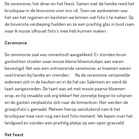
De ceremonie, het diner en het feest. Samen met de familie reed het
bruidspaar in de limousine voor ons uit. Toen we aankwamen was
het aan het regenen en besloten we binnen wat foto’s te maken. Op
de bovenste verdieping hadden en ze een prachtig glas in lood raam
waar ik mooie silhouet foto’s mee heb kunnen maken.
Ceremonie
De ceremonie zaal was romantisch aangekleed. Er stonden bruin
gevlochten stoelen waar mooie kleine bloemstukjes aan waren
bevestigd. Het was een ontroerende ceremonie, er kwamen waren
veel tranen bij familie en vrienden. Na de ceremonie verzamelde
iedereen zich in de keuken en in de hal van Salentein en werd de
taart aangesneden. De taart was wit met mooie paarse bloemen
erop, en hij smaakte ook erg lekker! Het zonnetje begon te schijnen
en de gasten verplaatste zich naar de binnentuin. Hier werden de
groepsfoto’s gemaakt. Meteen hierop aansluitend nam ik het
bruidspaar mee voor nog een kort foto moment. We liepen over het
landgoed en vonden een prachtig plekje op een open grasveld.
Het feest