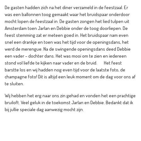
De gasten hadden zich na het diner verzameld in de feestzaal. Er
was een ballonnen toog gemaakt waar het bruidspaar onderdoor
mocht lopen de feestzaal in. De gasten zongen het lied tulpen uit
Amsterdam toen Jarlan en Debbie onder de toog doorliepen. De
feest stemming zat er meteen goed in. Het bruidspaar nam even
snel een drankje en toen was het tijd voor de openingsdans, het
werd de merengue. Na de swingende openingsdans deed Debbie
een vader – dochter dans. Het was mooi om te zien en iedereen
stond vol liefde te kijken naar vader en de bruid. Het feest
barstte los en wij hadden nog even tijd voor de laatste foto, de
champagne foto! Dit is altijd een leuk moment om de dag voor ons af
te sluiten.
Wij hebben het erg naar ons zin gehad en vonden het een prachtige
bruiloft. Veel geluk in de toekomst Jarlan en Debbie. Bedankt dat ik
bij jullie speciale dag aanwezig mocht zijn.