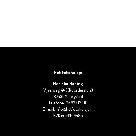
Het Fotohuisje
Mariska Honing
Vijzelweg 44K (Noordersluis)
8243PM Lelystad
Telefoon: 0683717918
E-mail: info@hetfotohuisje.nl
KVK nr: 61619485