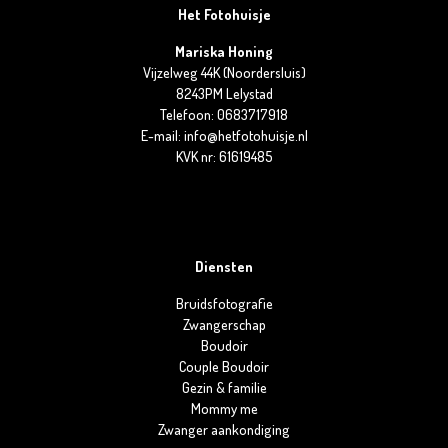
Het Fotohuisje
Mariska Honing
Vijzelweg 44K (Noordersluis)
8243PM Lelystad
Telefoon: 0683717918
E-mail: info@hetfotohuisje.nl
KVK nr: 61619485
Diensten
Bruidsfotografie
Zwangerschap
Boudoir
Couple Boudoir
Gezin & familie
Mommy me
Zwanger aankondiging