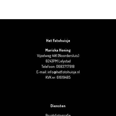
Het Fotohuisje
Mariska Honing
Vijzelweg 44K (Noordersluis)
8243PM Lelystad
Telefoon: 0683717918
E-mail: info@hetfotohuisje.nl
KVK nr: 61619485
Diensten
Bruidsfotografie