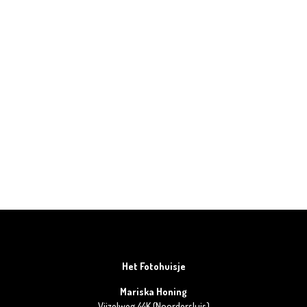
Het Fotohuisje
Mariska Honing
Vijzelweg 44K (Noordersluis)