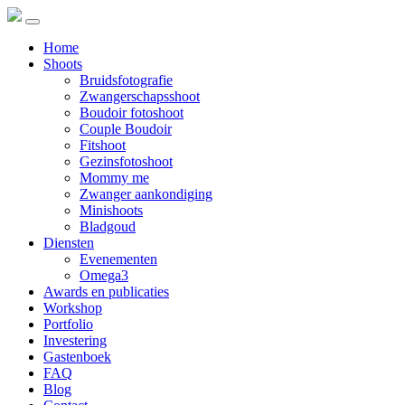
Home
Shoots
Bruidsfotografie
Zwangerschapsshoot
Boudoir fotoshoot
Couple Boudoir
Fitshoot
Gezinsfotoshoot
Mommy me
Zwanger aankondiging
Minishoots
Bladgoud
Diensten
Evenementen
Omega3
Awards en publicaties
Workshop
Portfolio
Investering
Gastenboek
FAQ
Blog