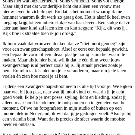
Soms met wat onzekerheden. Soms vermoeid. Soms vol energie.
Maar altijd met dat wonderlijke licht dat alleen een vrouw met
nieuw leven in zich draagt. En dat is het moment waarop ik me
herinner waarom ik dit werk zo graag doe. Het is alsof ik heel even
toegang krijg tot een intiem stukje van haar leven. Een stukje dat ze
later aan haar kind zal laten zien en kan zeggen: “Kijk, dit was jij.
Kijk hoe ik straalde toen ik jou droeg.”
Ik hoor vaak dat vrouwen denken dat ze “niet mooi genoeg” zijn
voor een zwangerschapsshoot. Alsof er eerst een bepaald gewicht,
een bepaalde vorm of een ideaal plaatje nodig is om het waard te
maken. Maar als je hier bent, wil ik dat je één ding weet: jouw
zwangerschap is al perfect zoals hij is. Jij straalt precies zoals je
bent. En mijn taak is niet om je te veranderen, maar om je te laten
voelen én zien hoe mooi je al bent.
Tijdens een zwangerschapsshoot neem ik alle tijd voor je. We kijken
naar wat bij jou past, naar wat jij mooi vindt en waarin jij je echt
goed voelt. Ik help je met poses, styling, licht en kleding, zodat jij
alleen maar hoeft te ademen, te ontspannen en te genieten van het
moment. Of we nu fotograferen in mijn studio of buiten op een
mooie plek in Nederland, ik wil dat jij je gedragen voelt. Alsof je bij
een vriendin bent. Want dat is precies de sfeer waarin de mooiste
beelden ontstaan.
En weet je wat het mooiste is? De transformatie die ik vaak zie.